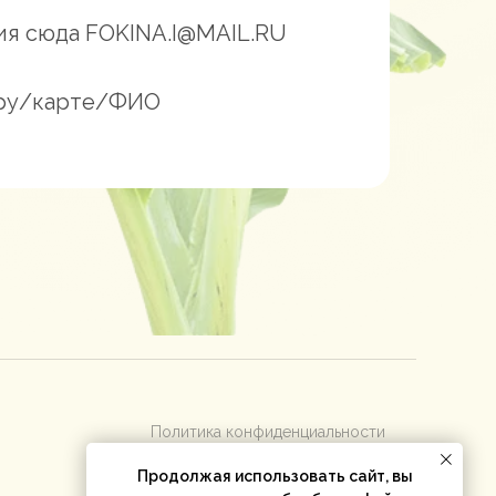
ния сюда FOKINA.I@MAIL.RU
меру/карте/ФИО
Политика конфиденциальности
Договор оферты
Продолжая использовать сайт, вы
Согласие на обработку