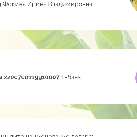
9
Фокина Ирина Владимировна
ты
2200700119910007
Т-банк
ришлите наименование товара: