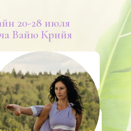
айн 20-28 июля
ча Вайю Крийя