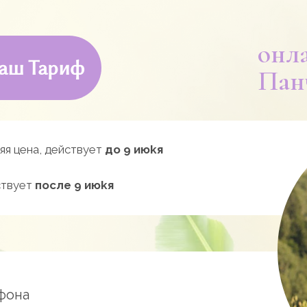
онл
аш Тариф
Пан
яя цена, действует
до 9 июkя
ствует
после 9 июkя
фона