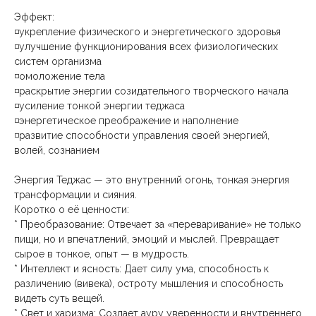
Эффект:
◽укрепление физического и энергетического здоровья
◽улучшение функционирования всех физиологических
систем организма
◽омоложение тела
◽раскрытие энергии созидательного творческого начала
◽усиление тонкой энергии теджаса
◽энергетическое преображение и наполнение
◽развитие способности управления своей энергией,
волей, сознанием
Энергия Теджас — это внутренний огонь, тонкая энергия
трансформации и сияния.
Коротко о её ценности:
* Преобразование: Отвечает за «переваривание» не только
пищи, но и впечатлений, эмоций и мыслей. Превращает
сырое в тонкое, опыт — в мудрость.
* Интеллект и ясность: Дает силу ума, способность к
различению (вивека), остроту мышления и способность
видеть суть вещей.
* Свет и харизма: Создает ауру уверенности и внутреннего