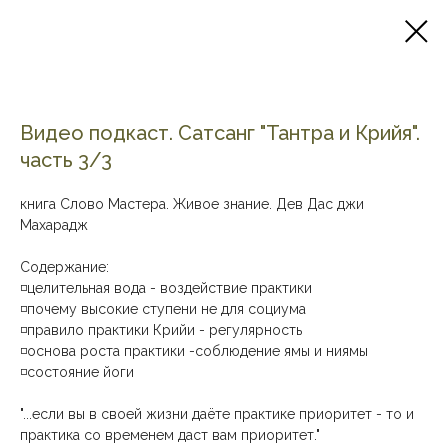
Видео подкаст. Сатсанг "Тантра и Крийя".
часть 3/3
книга Слово Мастера. Живое знание. Дев Дас джи
Махарадж
Содержание:
◽целительная вода - воздействие практики
◽почему высокие ступени не для социума
◽правило практики Крийи - регулярность
◽основа роста практики -соблюдение ямы и ниямы
◽состояние йоги
"...если вы в своей жизни даёте практике приоритет - то и
практика со временем даст вам приоритет."