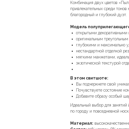
Комбинация двух цветов «Пыль
привлекательных среди тонов н
благородный и глубокий дуэт.
Модель полуприлегающего 
открытыми декоративными 
оригинальным треугольным
глубокими и максимально 
нестандартной отделкой рез
мягкими манжетами, идеал
экзотической текстурой отд
В этом свитшоте:
Вы подчеркнете свой уника
Почувствуете состояние ко
Добавите образу особый ша
Идеальный выбор для занятий й
по городу и повседневной носк
Материал:
высококачественн