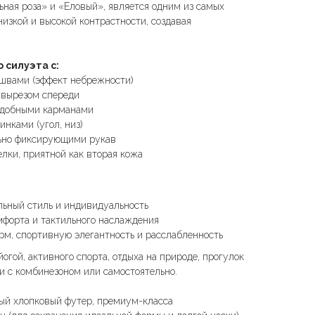
ная роза» и «Еловый», является одним из самых
изкой и высокой контрастности, создавая
силуэта с:
швами (эффект небрежности)
 вырезом спереди
удобными карманами
инками (угол, низ)
ьно фиксирующими рукав
елки, приятной как вторая кожа
льный стиль и индивидуальность
мфорта и тактильного наслаждения
рм, спортивную элегантность и расслабленность
огой, активного спорта, отдыха на природе, прогулок
и с комбинезоном или самостоятельно.
ый хлопковый футер, премиум-класса